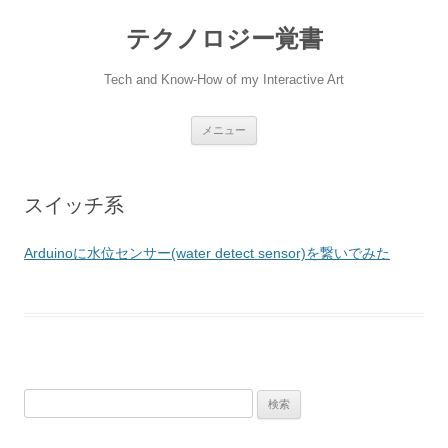
テクノロジー覚書
Tech and Know-How of my Interactive Art
コ
メニュー
ン
テ
ン
ツ
へ
スイッチ系
ス
キ
ッ
プ
Arduinoに水位センサー(water detect sensor)を繋いでみた
検
索