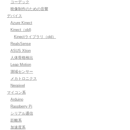
コーデック
映像制作のための音響
デバイス
Azure Kinect
Kinect（old)
Kinectライブラリ（old）
RealsSense
ASUS Xtion
人体骨格検出
Leap Motion
測域センサー
メカトロニクス
Neopixel
マイコン系
Arduino
Raspberry Pi
シリアル通信
距離系
加速度系