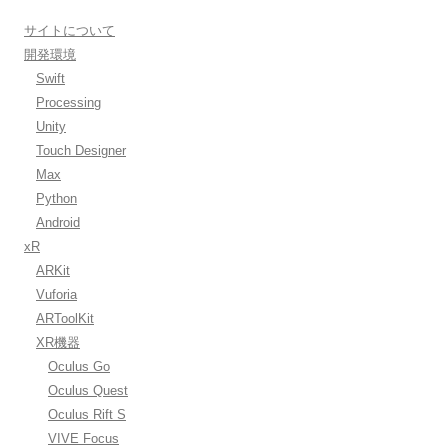
:
サイトについて
開発環境
Swift
Processing
Unity
Touch Designer
Max
Python
Android
xR
ARKit
Vuforia
ARToolKit
XR機器
Oculus Go
Oculus Quest
Oculus Rift S
VIVE Focus