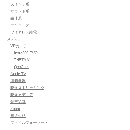
スイッチ系
サウンド系
生体系
エンコーダー
ワイヤレス給電
メディア
VRカメラ
Insta360 EVO
THETA V
QooCam
Apple TV
照明機器
映像ストリーミング
映像メディア
音声認識
Zoom
無線規格
ファイルフォーマット