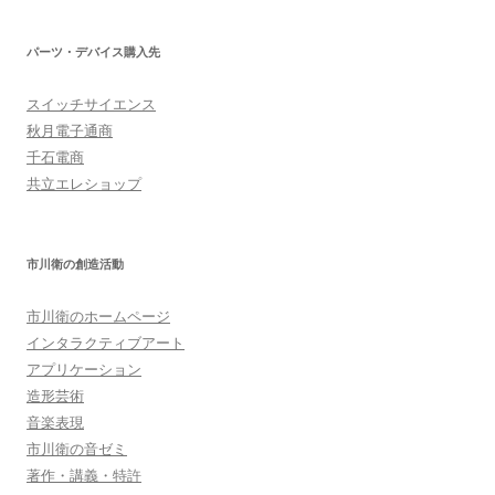
パーツ・デバイス購入先
スイッチサイエンス
秋月電子通商
千石電商
共立エレショップ
市川衛の創造活動
市川衛のホームページ
インタラクティブアート
アプリケーション
造形芸術
音楽表現
市川衛の音ゼミ
著作・講義・特許