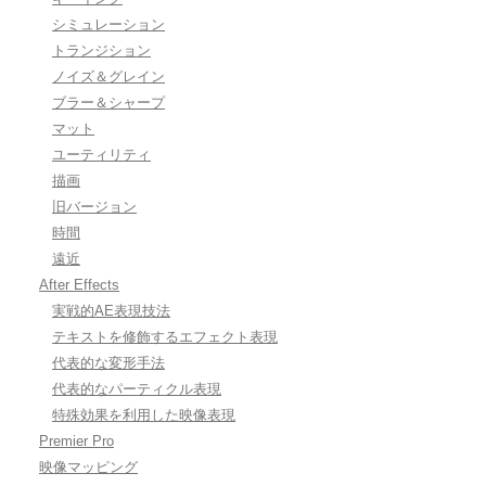
シミュレーション
トランジション
ノイズ＆グレイン
ブラー＆シャープ
マット
ユーティリティ
描画
旧バージョン
時間
遠近
After Effects
実戦的AE表現技法
テキストを修飾するエフェクト表現
代表的な変形手法
代表的なパーティクル表現
特殊効果を利用した映像表現
Premier Pro
映像マッピング